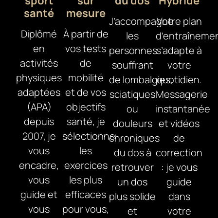
sport
sur
du dos
Hybride
santé
mesure
J’accompagne
Votre plan
Diplômé
À partir de
les
d’entraîneme
en
vos tests
personnes
s’adapte à
activités
de
souffrant
votre
physiques
mobilité
de lombalgies,
quotidien.
adaptées
et de vos
sciatiques
Messagerie
(APA)
objectifs
ou
instantanée
depuis
santé, je
douleurs
et vidéos
2007, je
sélectionne
chroniques
de
vous
les
du dos à
correction
encadre,
exercices
retrouver
: je vous
vous
les plus
un dos
guide
guide et
efficaces
plus solide
dans
vous
pour vous,
et
votre