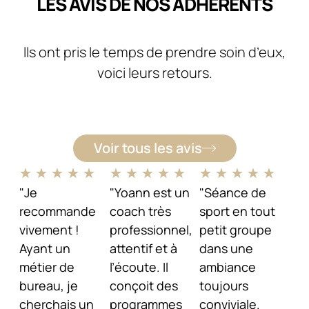
LES AVIS DE NOS ADHÉRENTS
lls ont pris le temps de prendre soin d’eux,
voici leurs retours.
Voir tous les avis
★
★
★
★
★
★
★
★
★
★
★
★
★
★
★
"Je
"Yoann est un
"Séance de
recommande
coach très
sport en tout
vivement !
professionnel,
petit groupe
Ayant un
attentif et à
dans une
métier de
l’écoute. Il
ambiance
bureau, je
conçoit des
toujours
cherchais un
programmes
conviviale.