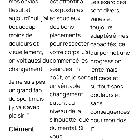
mes envies.
est attentif à
Les exercices
Résultat
vos postures,
sont divers,
aujourd'hui, j'ai
et soucieux
variés et
beaucoup
des bons
toujours
moins de
placements
adaptés à mes
douleurs et
pour respecter
capacités, ce
visuellement,
votre corps. J'ai
qui permet une
on voit aussi du
commencé les
progression
changement.
séances fin
lente mais
août, et je sens
efficace et
Je ne suis pas
un véritable
surtout sans
un grand fan
changement,
douleurs et
de sport mais
autant au
sans
j'y vais avec
niveau de la
conséquences
plaisir !"
silhouette, que
pour mon dos
du mental. Si
!"
Clément
vous