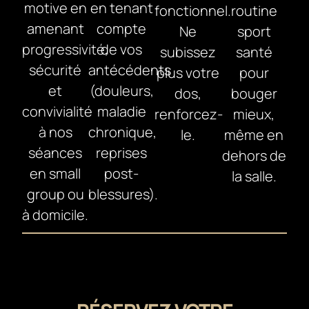
motive en
en tenant
fonctionnel.
routine
amenant
compte
Ne
sport
progressivité,
de vos
subissez
santé
sécurité
antécédents
plus votre
pour
et
(douleurs,
dos,
bouger
convivialité
maladie
renforcez-
mieux,
à nos
chronique,
le.
même en
séances
reprises
dehors de
en small
post-
la salle.
group ou
blessures).
à domicile.