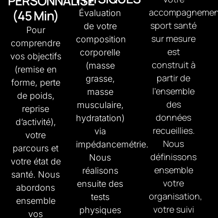
PERSONNALISE
accompagnemen
(45 Min)
Évaluation
sport santé
de votre
Pour
sur mesure
composition
comprendre
est
corporelle
vos objectifs
construit à
(masse
(remise en
partir de
grasse,
forme, perte
l’ensemble
masse
de poids,
des
musculaire,
reprise
données
hydratation)
d’activité),
recueillies.
via
votre
Nous
impédancemétrie.
parcours et
définissons
Nous
votre état de
ensemble
réalisons
santé.
Nous
votre
ensuite des
abordons
organisation,
tests
ensemble
votre suivi
physiques
vos