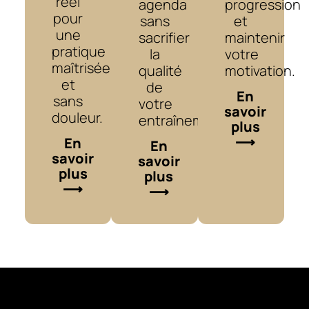
réel
agenda
progression
pour
sans
et
une
sacrifier
maintenir
pratique
la
votre
maîtrisée
qualité
motivation.
et
de
En
sans
votre
savoir
douleur.
entraînement.
plus
⟶
En
En
savoir
savoir
plus
plus
⟶
⟶