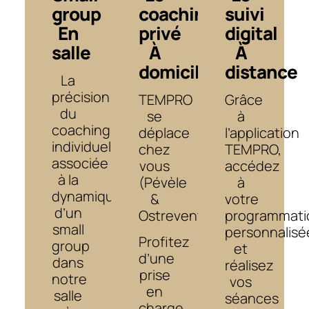
group
coaching
suivi
En
privé
digital
salle
À
À
domicile
distance
La
précision
TEMPRO
Grâce
du
se
à
coaching
déplace
l’application
individuel,
chez
TEMPRO,
associée
vous
accédez
à la
(Pévèle
à
dynamique
&
votre
d’un
Ostrevent).
programmati
small
personnalisé
Profitez
group
et
d’une
dans
réalisez
prise
notre
vos
en
salle
séances
charge