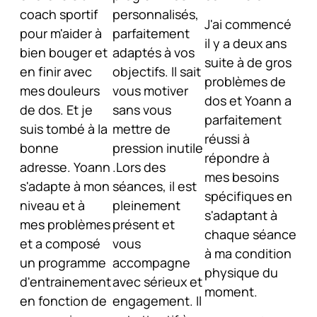
coach sportif
personnalisés,
J'ai commencé
pour m'aider à
parfaitement
il y a deux ans
bien bouger et
adaptés à vos
suite à de gros
en finir avec
objectifs. Il sait
problèmes de
mes douleurs
vous motiver
dos et Yoann a
de dos. Et je
sans vous
parfaitement
suis tombé à la
mettre de
réussi à
bonne
pression inutile
répondre à
adresse. Yoann
.Lors des
mes besoins
s'adapte à mon
séances, il est
spécifiques en
niveau et à
pleinement
s'adaptant à
mes problèmes
présent et
chaque séance
et a composé
vous
à ma condition
un programme
accompagne
physique du
d'entrainement
avec sérieux et
moment.
en fonction de
engagement. Il