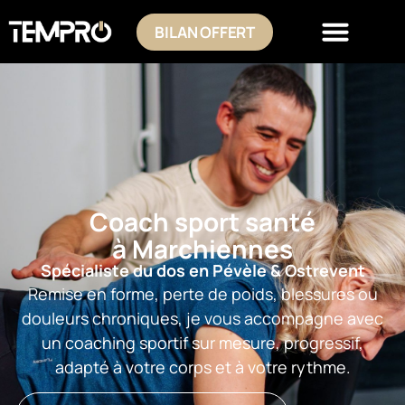
BILAN OFFERT
Coach sport santé
à Marchiennes
Spécialiste du dos en Pévèle & Ostrevent
Remise en forme, perte de poids, blessures ou
douleurs chroniques, je vous accompagne avec
un coaching sportif sur mesure, progressif,
adapté à votre corps et à votre rythme.