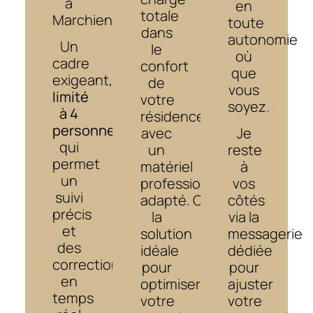
à
en
totale
Marchiennes.
toute
dans
autonomie
Un
le
où
cadre
confort
que
exigeant,
de
vous
limité
votre
soyez.
à 4
résidence,
personnes
,
avec
Je
qui
un
reste
permet
matériel
à
un
professionnel
vos
suivi
adapté.
C’est
côtés
précis
la
via la
et
solution
messagerie
des
idéale
dédiée
corrections
pour
pour
en
optimiser
ajuster
temps
votre
votre